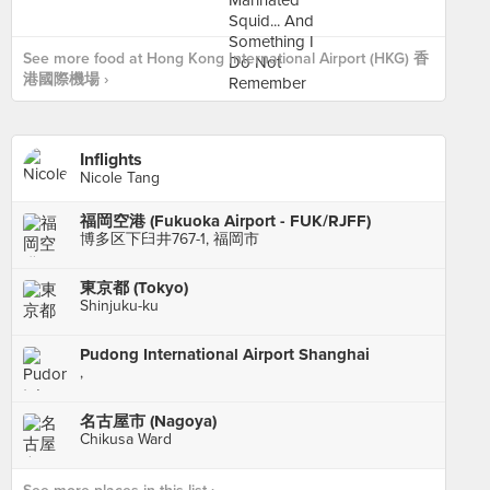
See more food at Hong Kong International Airport (HKG) 香
港國際機場 ›
Inflights
Nicole Tang
福岡空港 (Fukuoka Airport - FUK/RJFF)
博多区下臼井767-1, 福岡市
東京都 (Tokyo)
Shinjuku-ku
Pudong International Airport Shanghai
,
名古屋市 (Nagoya)
Chikusa Ward