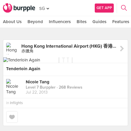
GET APP
SG
About Us
Beyond
Influencers
Bites
Guides
Features
Hong Kong International Airport (HKG) 香港國際機場
赤臘角
Tenderloin Again
Nicole Tang
Level 7 Burppler
· 268 Reviews
Jul 22, 2013
in
Inflights