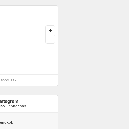
food at - ›
nstagram
lao Thongchan
angkok