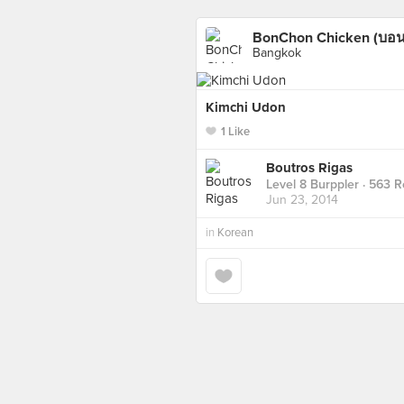
BonChon Chicken (บอ
Bangkok
Kimchi Udon
1 Like
Boutros Rigas
Level 8 Burppler
· 563 R
Jun 23, 2014
in
Korean