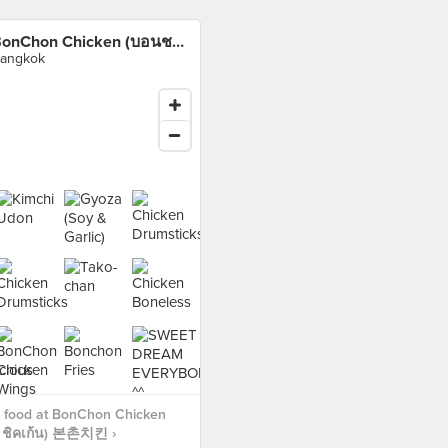
BonChon Chicken (บอนชอน ชิคเก้น) 본촌치킨
angkok
 food at BonChon Chicken
 ชิคเก้น) 본촌치킨 ›