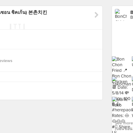
นชอน ชิคเก้น) 본촌치킨
B
eviews
See more
(บอนชอน