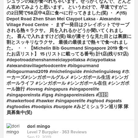
シュランの味が食べれちゃいます。せっかくなんで、どんど
ん攻めてみようと思います。 というわけで、早速ですがこ
の2日間で58店中4店に食べに行ってきました(笑) ・ 📌(15)
Depot Road Zhen Shan Mei Claypot Laksa - Alexandra
Village Food Centre ・ まず一発目はクレイポットでサーブ
される熱々ラクサ。 貝を入れるかどうか聞いてくれまし
た。 喜んで入れますけど(笑) 味が濃そうな見た目とは裏腹に
割とスッキリなラクサ。 最後の最後まで熱々で食べれまし
た。 ・ ・ 【Michelin Bib Gourmand Singapore 2019 食べ
たお店リスト】 15 (リストに載ってる番号) 計1店(残り57店)
#depotroadzhenshanmeiclaypotlaksa #claypotlaksa
#alexandravillagefoodcentre #bibgourmand
#bibgourmand2019 #michelinguide #michelinguidesg #ホ
ーカーズ#シンガポールグルメ #シンガポール生活 #シンガ
ポールライフ #シンガポール #シンガポール在住 #シンガポ
ール旅行 #lovesg #singapura #singaporelife
#singaporeinsta #igsg #singaporeinsiders #🇸🇬
#hawkerfood #hawker #singaporelife #sgfood #sgeats
#sgfoodies #foodpics #burpple #みどミシュラン巡り隊 隊
員募集中(笑)
dori mingo
Level 7 Burppler
· 363 Reviews
Sep 12, 2019