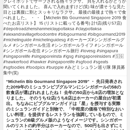
“Michelin Bib Gourmand Singapore 2019” ・ 先日発表され
た2019年のミシュランビブグルマンにシンガポールの58の
飲食店が選ばれれましたね！ 去年の50店から8店の増加とな
りました。 そのうち12店(うち8店はホーカーの屋台)が初選
出。 ちなみにビブグルマンガイドは「星」を授与する実際
のミシュランガイドと別物で、「中程度の価格で特別なおい
しい料理」を提供するレストランを強調しているもので、ミ
シュランのB級グルメ版のようなイメージです。シンガポー
ルのリストの約半分はホーカーなので、500円も出さずにミ